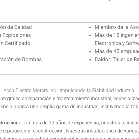
ón de Calidad
Miembro de la Asoc
e Explosiones
Más de 15 ingenier
n Certificado
Electrónica y Soft
4
Más de 45 emplead
aración de Bombas
Baldor: Taller de R
Accu Electric Motors Inc.: Impulsando la Fiabilidad Industrial
integrales de reparación y mantenimiento industrial, especializa
riencia abarca una amplia gama de industrias, incluyendo la fa
trucción:
Con más de 30 años de experiencia, nuestros técnico
e reparación y reconstrucción. Nuestras instalaciones de van
dicionar y reconstruir componentes con una precisión iniguala