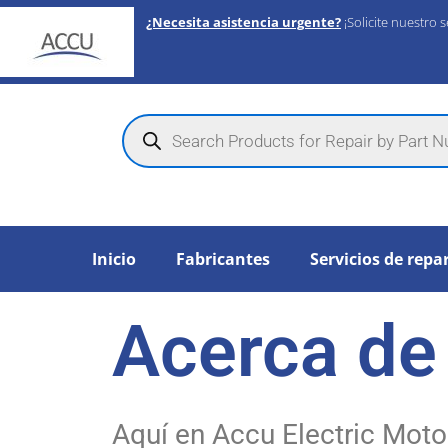
Skip
¿Necesita asistencia urgente?
¡Solicite nuestro
to
content
Products
search
Inicio
Fabricantes
Servicios de repa
Acerca de
Aquí en Accu Electric Moto