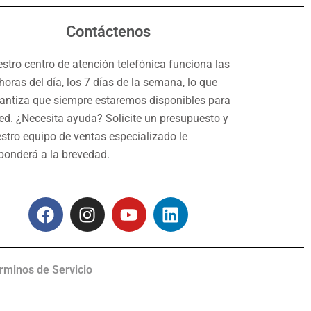
Contáctenos
stro centro de atención telefónica funciona las
horas del día, los 7 días de la semana, lo que
antiza que siempre estaremos disponibles para
ed. ¿Necesita ayuda? Solicite un presupuesto y
stro equipo de ventas especializado le
ponderá a la brevedad.
F
I
Y
L
a
n
o
i
c
s
u
n
e
t
t
k
érminos de Servicio
b
a
u
e
o
g
b
d
o
r
e
i