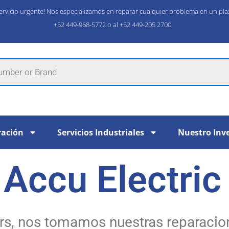
 servicio urgente! Nos especializamos en reparar cualquier problema en un p
+52 449-968-5772 o al +52 449-205 2700​
ración
Servicios Industriales
Nuestro Inv
 Accu Electric
rs, nos tomamos nuestras reparacione